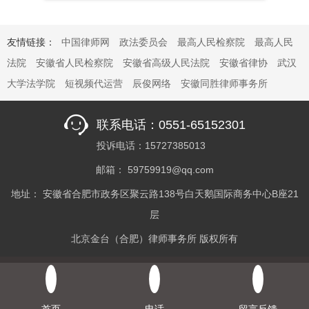
告，这两个破产清算案件分别定于2020年2月20
日、2月24日召开第一次债权人会议。
友情链接：
中国律师网
政法委员会
最高人民检察院
最高人民
法院
安徽省人民检察院
安徽省高级人民法院
安徽省律协
武汉
大学法学院
短视频代运营
辰俊网络
安徽同胜律师事务所
联系电话：0551-65152301
投诉电话：15727385013
邮箱： 59759919@qq.com
地址： 安徽省合肥市政务区聚云路138号白天鹅国际商务中心B座21
层
北京金台（合肥）律师事务所 版权所有