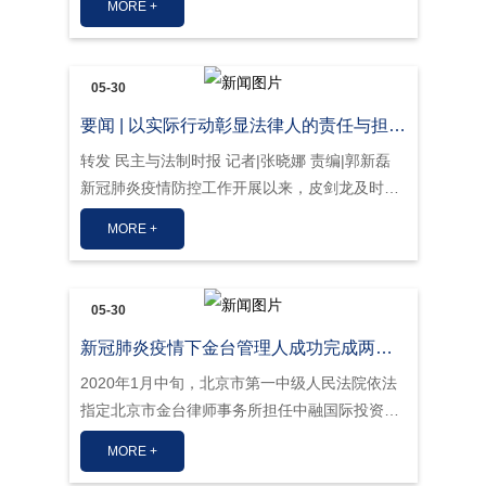
MORE +
05-30
要闻 | 以实际行动彰显法律人的责任与担当 全国政协委员皮剑龙积极履职助力疫情防控
转发 民主与法制时报 记者|张晓娜 责编|郭新磊
新冠肺炎疫情防控工作开展以来，皮剑龙及时组
织金台律师事务所疫情防控工作专班，落实政
MORE +
策，采取措施；倡导律所律师积极开展“云办公、
云服务”模式，通过网络、微信、电话等方式，不
间断为党政
05-30
新冠肺炎疫情下金台管理人成功完成两个破产清算案件的第一次债权人会议
2020年1月中旬，北京市第一中级人民法院依法
指定北京市金台律师事务所担任中融国际投资有
限公司和凯达标准二手车鉴定评估有限责任公司
MORE +
管理人。依照北京市第一中级人民法院发布的公