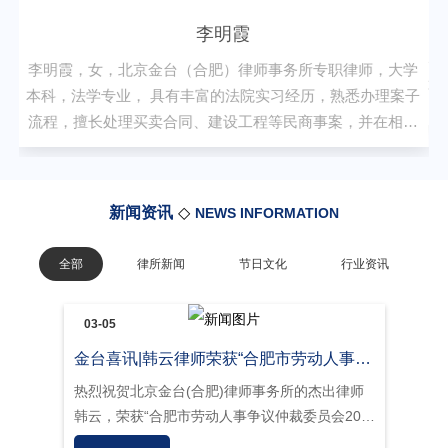
鲁立志
陈冬皖
李明霞
姚锦程
宋金梅
王劭杉
暂无简介
姜孝虎
暂无简介
姜孝虎律师毕业于武汉da学法学院，硕士，高级律师，第四
王劭杉，中gong党员，广西师范大学法律硕士研
现为北京金台（合肥）律师事务所专职律师。
宋金梅，北京金台（合肥）律师事务所专
届合肥市十jia律师，第六届安徽省优秀律师，原安徽同胜律
李明霞，女，北京金台（合肥）律师事务所专职律师，大学
师范大学安徽校友会会长、广西师范大学法学院
师事务所创始主任，现为北京市金台律师事务所副主任、合
师职业以来，在刑事案、知识产权、建设工程
科。主要从事民商事方面的法律事务，办理
肥分所主任。
会长、北京金台（合肥）律师事务所资深律师，
本科，法学专业， 具有丰富的法院实习经历，熟悉办理案子
量案子。安徽卫视“经视1时间”特邀律师。
责任纠纷、劳动争议仲裁和诉讼等业务。致
任，合肥市律师协会公司法专委会委员、合肥市
流程，擅长处理买卖合同、建设工程等民商事案，并在相关
社会阶层人士联谊会副秘书长、中gong北京金台
务技能和专业知识，为当事人提供优质
师事务所委员会宣传委员。
领域积累了丰富经验。
新闻资讯
◇
NEWS INFORMATION
全部
律所新闻
节日文化
行业资讯
03-05
金台喜讯|韩云律师荣获“合肥市劳动人事争议仲裁委员会2024年度优秀仲裁员”的荣誉称号
热烈祝贺北京金台(合肥)律师事务所的杰出律师
韩云，荣获“合肥市劳动人事争议仲裁委员会202
4年度优秀仲裁员”的荣誉称号。