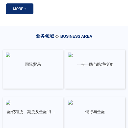
8年11月，由姜孝虎主任将北京金台律师事务所引进合肥市。合肥
金台律师事务所聚集了许多优异的高学历、高层次的专业律师。具
MORE +
有硕士学位、博士学位以上以及各类高级职称的分别占总人数的5
8%、23%、30%。合伙人大多求学于上世纪八十年代，毕业于优
异大学法学院，具有在中央各部委办局、国家司法机关、国家立法
业务领域
◇
BUSINESS AREA
机关、优异法律院校、研究机构及国际品牌企业的工作背景。
国际贸易
一带一路与跨境投资
融资租赁、期货及金融衍生品
银行与金融