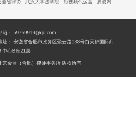
安徽省律协
武汉大学法学院
短视频代运营
辰俊网
邮箱： 59759919@qq.com
地址： 安徽省合肥市政务区聚云路138号白天鹅国际商
务中心B座21层
北京金台（合肥）律师事务所 版权所有