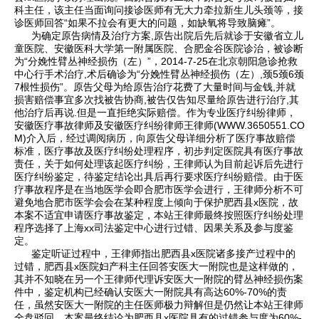
科主任，该主任当面询问接诊医师有无大力牵拉新生儿头颈等，接
诊医师回答“如果不拉会有更大的问题，如缺氧将导致脑瘫”。
为确定原告病情及治疗方案,原告出院后先后就诊于安徽省立儿
童医院、安徽医科大学第一附属医院、合肥金谷医院诊治，被诊断
为“分娩性臂丛神经损伤（左）”，2014-7-25在北京朝阳急诊抢救
中心行手术治疗,术后确诊为“分娩性臂丛神经损伤（左）,颈5颈6颈
7根性损伤”。原告父母为给原告治疗花费了大量时间与金钱,并就
损害赔偿事宜多次找被告协商,被告仅告知尽量给原告进行治疗,其
他治疗后再说.但是一直拒绝实际赔偿。作为专业医疗纠纷律师，
安徽医疗事故律师及安徽医疗纠纷律师王律师(WWW.3650551.CO
M)介入后，经过调阅病历，向原告父母详细分析了医疗事故赔偿
标准，医疗事故及医疗纠纷处理程序，初步判定医院具有医疗事故
责任，关于如何处理该起医疗纠纷，王律师认为目前起诉后先进行
医疗纠纷鉴定，待鉴定结论出具后再行要求医疗纠纷赔偿。由于医
疗事故程序是在当地医学会即合肥市医学会进行，王律师分析不可
避免地合肥市医学会会在某种程度上倾向于保护肥西县x医院，故
本案不适宜申请医疗事故鉴定，本站王律师最终按照医疗纠纷处理
程序选择了上海xx司法鉴定中心进行过错、因果关系及参与度鉴
定。
鉴定听证过程中，王律师指出肥西县x医院诸多接产过程中的
过错，肥西县x医院妇产科主任回答安医大一附院也是这样做的，
其并不知晓在另一个王律师代理诉安医大一附院的臂丛神经损伤案
件中，鉴定机构已经确认安医大一附院具有高达60%-70%的责
任，虽然安医大一附院的主任医师极力辩解但是仍然让本站王律师
全盘驳回。本案最终结论为肥西县x医院具有的过错参与度为60%-