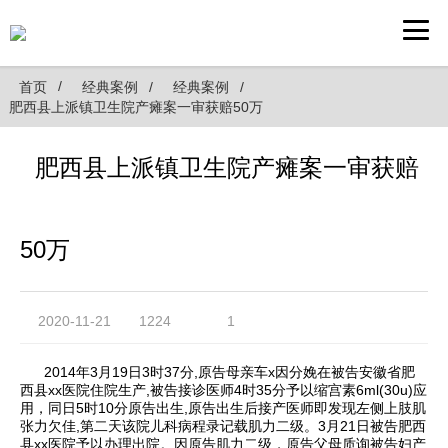
首页
经典案例
经典案例
肥西县上派镇卫生院产瘫案一审获赔50万
肥西县上派镇卫生院产瘫案一审获赔
50万
2020-11-21
1224
1
2014年3月19日3时37分,原告母亲车x因分娩在被告安徽省肥
西县xx医院住院生产,被告接诊医师4时35分予以缩宫素6ml(30u)应
用，同日5时10分原告出生,原告出生后接产医师即发现左侧上肢肌
张力欠佳,第二天该院儿科病程录记载肌力二级。3月21日被告肥西
县xx医院予以办理出院。因原告肌力二级，原告父母质询被告妇产