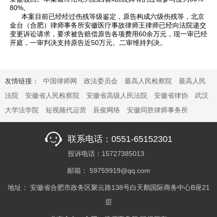
80%。
本案目前已经经过伤残等级鉴定，原告构成六级伤残等，北京
金台（合肥）律师事务所安徽医疗事故律师王律师已经向法院递交
变更诉讼请求，要求被告赔偿原告各项费用60余万元，现一审已经
开庭，一审判决支持原告近50万元。二审维持判决。
友情链接：
中国律师网
政法委员会
最高人民检察院
最高人民
法院
安徽省人民检察院
安徽省高级人民法院
安徽省律协
武汉
大学法学院
短视频代运营
辰俊网络
安徽同胜律师事务所
联系电话：0551-65152301
投诉电话：15727385013
邮箱： 59759919@qq.com
地址： 安徽省合肥市政务区聚云路138号白天鹅国际商务中心B座21
层