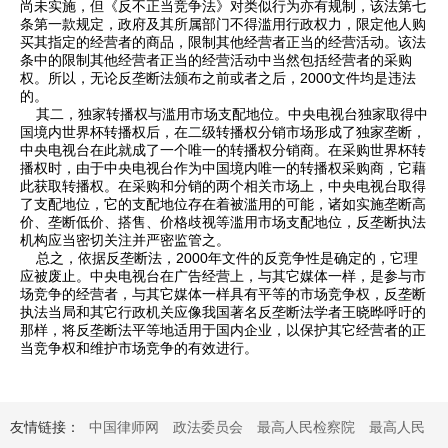
尚未实施，但《反不正当竞争法》对类似行为亦有规制，该法第七
条第一款规定，政府及其所属部门不得滥用行政权力，限定他人购
买其指定的经营者的商品，限制其他经营者正当的经营活动。该法
条中的限制其他经营者正当的经营活动中当然包括经营者的采购
权。所以，无论反垄断法颁布之前或者之后，2000文件均是违法
的。
其二，独家转播权与滥用市场支配地位。中央电视台独家取得中
国境内世界杯转播权后，在二级转播权分销市场形成了独家垄断，
中央电视台在此就成了一个唯一的转播权分销商。在采购世界杯转
播权时，由于中央电视台作为中国境内唯一的转播权采购商，它藉
此获取转播权。在采购和分销的两个相关市场上，中央电视台取得
了支配地位，它的支配地位存在着被滥用的可能，诸如实施垄断高
价、垄断低价、搭售、价格歧视等滥用市场支配地位，反垄断执法
机构应当密切关注并严密监管之。
总之，依据反垄断法，2000年文件的反竞争性是确定的，它理
应被废止。中央电视台在广告经营上，与其它媒体一样，是参与市
场竞争的经营者，与其它媒体一样具有平等的市场竞争权，反垄断
执法当局和其它行政机关应像我国著名反垄断法学者王晓晔呼吁的
那样，将反垄断法平等地适用于国内企业，以保护其它经营者的正
当竞争权和维护市场竞争的有效进行。
友情链接：
中国律师网
政法委员会
最高人民检察院
最高人民