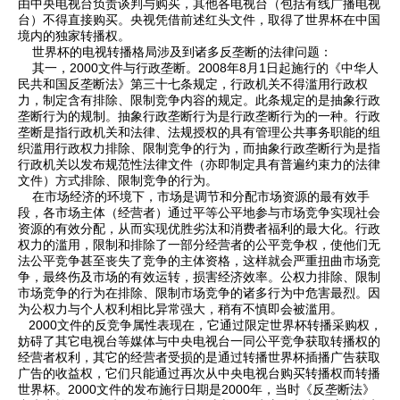
由中央电视台负责谈判与购买，其他各电视台（包括有线广播电视
台）不得直接购买。央视凭借前述红头文件，取得了世界杯在中国
境内的独家转播权。
世界杯的电视转播格局涉及到诸多反垄断的法律问题：
其一，2000文件与行政垄断。2008年8月1日起施行的《中华人
民共和国反垄断法》第三十七条规定，行政机关不得滥用行政权
力，制定含有排除、限制竞争内容的规定。此条规定的是抽象行政
垄断行为的规制。抽象行政垄断行为是行政垄断行为的一种。行政
垄断是指行政机关和法律、法规授权的具有管理公共事务职能的组
织滥用行政权力排除、限制竞争的行为，而抽象行政垄断行为是指
行政机关以发布规范性法律文件（亦即制定具有普遍约束力的法律
文件）方式排除、限制竞争的行为。
在市场经济的环境下，市场是调节和分配市场资源的最有效手
段，各市场主体（经营者）通过平等公平地参与市场竞争实现社会
资源的有效分配，从而实现优胜劣汰和消费者福利的最大化。行政
权力的滥用，限制和排除了一部分经营者的公平竞争权，使他们无
法公平竞争甚至丧失了竞争的主体资格，这样就会严重扭曲市场竞
争，最终伤及市场的有效运转，损害经济效率。公权力排除、限制
市场竞争的行为在排除、限制市场竞争的诸多行为中危害最烈。因
为公权力与个人权利相比异常强大，稍有不慎即会被滥用。
2000文件的反竞争属性表现在，它通过限定世界杯转播采购权，
妨碍了其它电视台等媒体与中央电视台一同公平竞争获取转播权的
经营者权利，其它的经营者受损的是通过转播世界杯插播广告获取
广告的收益权，它们只能通过再次从中央电视台购买转播权而转播
世界杯。2000文件的发布施行日期是2000年，当时《反垄断法》