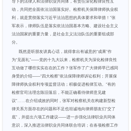
导下的法律人和法律职业共同体，有责任深化检律良性互
动，共同把全面依法治国落实好。检察机关保障律师执业权
利，就是贯彻落实习近平法治思想的具体要求和举措！”张
军表示，律师队伍是落实依法治国基本方略、建设社会主义
法治国家的重要力量，是社会主义法治队伍的重要组成部
分。
既然是听朋友讲真心话，就得拿出有诚意的“成果”作
为“见面礼”——党的十九大以来，检察机关为深化检律良性
互动做了哪些实实在在的工作？张军作了广大律师早已感同
身受的介绍——“四大检察”依法保障律师诉讼权利；开展保
障律师执业权利专项监督活动；积极促进检律互动。“有的
检察官司法理念陈旧落后，不能正确看待律师意见建
议”……在介绍成效的同时，张军对检察机关在构建新型检
律关系方面存在的问题和不足也坦诚地向律师朋友们“交了
底”，并提出六项工作建议——进一步强化法律职业共同体
意识，深入推进法律职业共同体联合培训；在各项检察工作