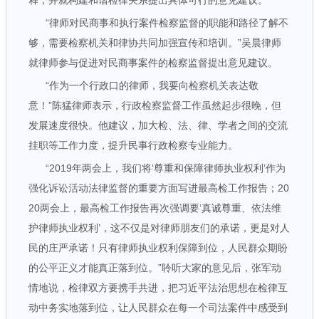
释，并就构建和谐检律关系提出具体可行的意见建议。
“律师对民商事和执行案件检察监督的职能和路径了解不
够，需要检察机关和律协共同加强宣传和培训。”吴晨律师
就律师参与促进对民商事案件的检察监督提出意见建议。
“作为一个行政口的律师，我要向检察机关表达敬
意！”陈猛律师表示，行政检察监督工作虽然起步很晚，但
发展速度很快。他建议，加大检、法、律、学者之间的交流
挂职等工作力度，提升民事行政检察专业能力。
“2019年两会上，我们将‘尊重和保障律师执业权利’作为
强化诉讼活动法律监督的重要方面写进最高检工作报告；20
20两会上，最高检工作报告再次强调要‘真诚尊重、依法维
护律师执业权利’，这不仅是对律师朋友们的承诺，更是对人
民的庄严承诺！只有律师执业权利保障到位，人民群众期盼
的公平正义才能真正落到位。”聆听大家的意见后，张军动
情地说，检律双方要携手共进，把习近平法治思想在检律互
动中务实地落到位，让人民群众在每一个司法案件中感受到