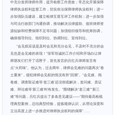
中充分发挥律师作用，提升检察工作质效；常态化开展保障
律师执业权利监督工作，切实依法保障律师执业权利；进一
步加强队伍建设，建立检律互督互评工作机制；进一步加强
与司法行政部门沟通协调，推动解决法律援助、值班律师资
源短缺和经费保障不足等问题；加强组织领导和统筹协调，
确保领导到位、组织到位、协调到位、宣传到位。
“会见权应该是及时会见和充分会见，不及时不充分的会
见也是会见难的表现！”张军坦诚的工作介绍和开场白让律
师朋友们打开了话匣子，首先发言的吕红兵律师发言有
点“火药味”。他认为，过去两年，律师会见难的问题再次“卷
土重来”，侵犯律师会见权的情况有所“回潮”。“会见难、阅
卷难、调查取证难等‘老三难’还没彻底解决，发问难、质证
难、辩论难等‘新三难’时有发生。”围绕解决“老三难”“新三
难”等问题，吕红兵提出了多条意见建议——“期待最高检梳
理典型案例，总结典型经验，提炼规律认识，从理论深度和
立法高度上进一步推进对律师执业权利的保障”……