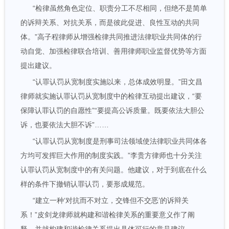
“检律虽然角色定位、职责分工不尽相同，但绝不是简单
的诉辩关系、对抗关系，而是彼此促进、良性互动的共同
体。”高子程律师从增强检律共同推进法律职业共同体的行
动自觉、加强检律联合培训、善用律师职业监督优势等方面
提出建议。
“认罪认罚从宽制度实施以来，总体成效明显。”田文昌
律师就实施认罪认罚从宽制度中的检律互动提出建议，“要
保障认罪认罚的自愿性”“要提高公诉质量。既要依法大胆公
诉，也要依法大胆不诉”……
“认罪认罚从宽制度是刑事司法领域使法律职业共同体各
方均可发挥巨大作用的制度实践。”李贵方律师也十分关注
认罪认罚从宽制度中的有关问题。他建议，对于到底在什么
样的条件下撤销认罪认罚，要形成规范。
“建立一种‘对抗而不对立，交锋但不交恶’的诉辩关
系！”皮剑龙律师就构建和谐检律关系的重要意义作了阐