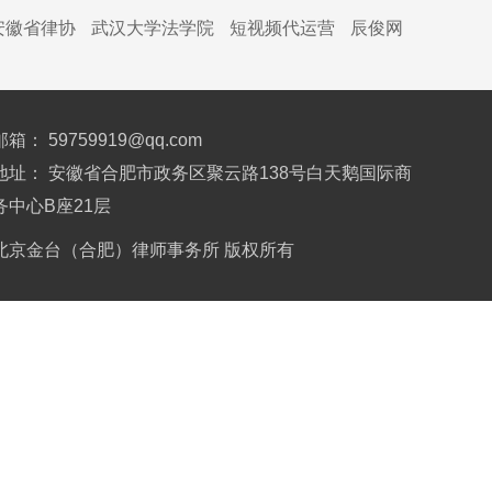
安徽省律协
武汉大学法学院
短视频代运营
辰俊网
邮箱： 59759919@qq.com
地址： 安徽省合肥市政务区聚云路138号白天鹅国际商
务中心B座21层
北京金台（合肥）律师事务所 版权所有