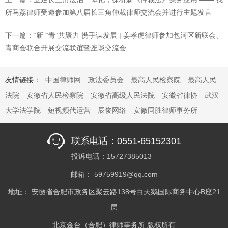
所马荔律师受邀参加第八届长三角仲裁律师交流会并进行主题发言
下一篇：“新”“青”共聚力 携手谋发展 | 姜孝虎律师参加包河区新联会、
青商会联合开展交流联谊暨座谈交流会
友情链接：
中国律师网
政法委员会
最高人民检察院
最高人民
法院
安徽省人民检察院
安徽省高级人民法院
安徽省律协
武汉
大学法学院
短视频代运营
辰俊网络
安徽同胜律师事务所
联系电话：0551-65152301
投诉电话：15727385013
邮箱： 59759919@qq.com
地址： 安徽省合肥市政务区聚云路138号白天鹅国际商务中心B座21
层
北京金台（合肥）律师事务所 版权所有