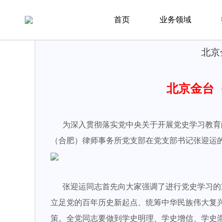
首页
新闻资讯
律所新闻
首页
业务领域
北京
北京金台
为深入贯彻落实党中央关于开展党史学习教育的决
（合肥）律师事务所党支部在党支部书记张迎运
张迎运同志首先向大家强调了进行党史学习的重
立足党的百年历史新起点、统筹中华民族伟大复
策。全党同志要做到学史明理、学史增信、学史