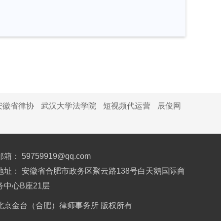
安徽省律协
武汉大学法学院
短视频代运营
辰俊网
邮箱： 59759919@qq.com
地址： 安徽省合肥市政务区聚云路138号白天鹅国际商
务中心B座21层
北京金台（合肥）律师事务所 版权所有