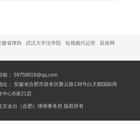
安徽省律协
武汉大学法学院
短视频代运营
辰俊网
邮箱： 59759919@qq.com
地址： 安徽省合肥市政务区聚云路138号白天鹅国际商
务中心B座21层
北京金台（合肥）律师事务所 版权所有