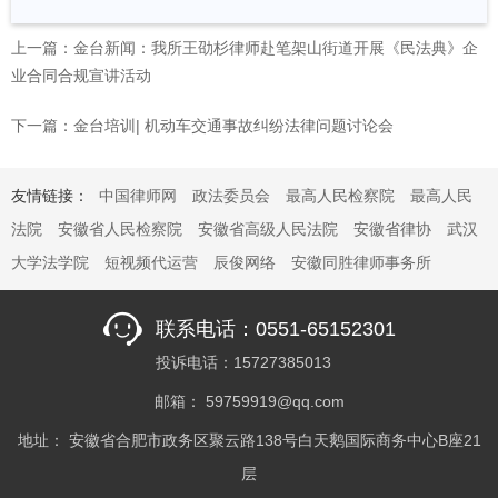
上一篇：金台新闻：我所王劭杉律师赴笔架山街道开展《民法典》企
业合同合规宣讲活动
下一篇：金台培训| 机动车交通事故纠纷法律问题讨论会
友情链接：
中国律师网
政法委员会
最高人民检察院
最高人民
法院
安徽省人民检察院
安徽省高级人民法院
安徽省律协
武汉
大学法学院
短视频代运营
辰俊网络
安徽同胜律师事务所
联系电话：0551-65152301
投诉电话：15727385013
邮箱： 59759919@qq.com
地址： 安徽省合肥市政务区聚云路138号白天鹅国际商务中心B座21
层