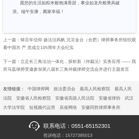
愿您的生活如粽米般饱满香甜，事业如龙舟般乘风破
浪。端午安康，阖家幸福！
上一篇：铸百年信仰 扬法治风帆 北京金台（合肥）律师事务所组织观
看中国共 产 党成立105周年大会纪实
下一篇：立足长三角法治一体化，探析新《仲裁法》实务应用 —— 我
所马荔律师受邀参加第八届长三角仲裁律师交流会并进行主题发言
友情链接：
中国律师网
政法委员会
最高人民检察院
最高人民
法院
安徽省人民检察院
安徽省高级人民法院
安徽省律协
武汉
大学法学院
短视频代运营
辰俊网络
安徽同胜律师事务所
联系电话：0551-65152301
投诉电话：15727385013