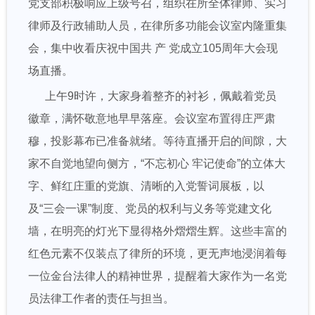
党支部积极响应上级号召，组织在所全体律师、实习
律师及行政辅助人员，在律所多功能会议室内隆重集
会，集中收看庆祝中国共 产 党成立105周年大会现
场直播。
上午9时许，大家身着整齐的衬衫，佩戴着党员
徽章，满怀敬意地早早落座。会议室布置得庄严肃
穆，投影幕布已准备就绪。等待直播开启的间隙，大
家不自觉地望向侧方，“不忘初心 牢记使命”的立体大
字、鲜红庄重的党旗、清晰的入党誓词展板，以
及“三会一课”制度、党员的权利与义务等党建文化
墙，在明亮的灯光下显得格外熠熠生辉。这些丰富的
红色元素不仅装点了律所的环境，更无声地浸润着每
一位金台法律人的精神世界，提醒着大家作为一名党
员法律工作者的责任与担当。