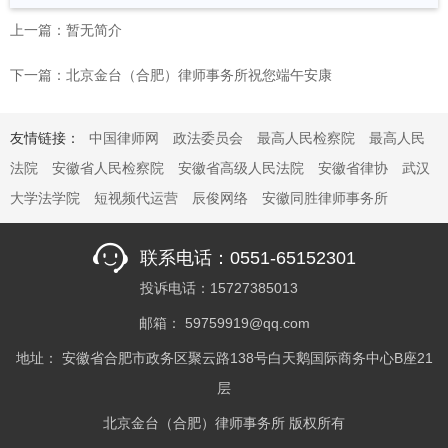
上一篇：暂无简介
下一篇：北京金台（合肥）律师事务所祝您端午安康
友情链接：
中国律师网
政法委员会
最高人民检察院
最高人民
法院
安徽省人民检察院
安徽省高级人民法院
安徽省律协
武汉
大学法学院
短视频代运营
辰俊网络
安徽同胜律师事务所
联系电话：0551-65152301
投诉电话：15727385013
邮箱： 59759919@qq.com
地址： 安徽省合肥市政务区聚云路138号白天鹅国际商务中心B座21
层
北京金台（合肥）律师事务所 版权所有