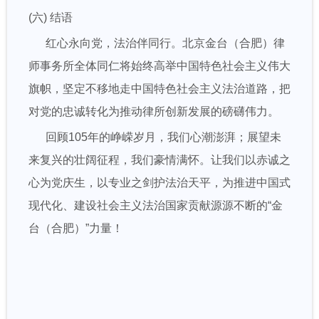
(六) 结语
红心永向党，法治伴同行。北京金台（合肥）律
师事务所全体同仁将始终高举中国特色社会主义伟大
旗帜，坚定不移地走中国特色社会主义法治道路，把
对党的忠诚转化为推动律所创新发展的磅礴伟力。
回顾105年的峥嵘岁月，我们心潮澎湃；展望未
来复兴的壮阔征程，我们豪情满怀。让我们以赤诚之
心为党庆生，以专业之剑护法治天平，为推进中国式
现代化、建设社会主义法治国家贡献源源不断的“金
台（合肥）”力量！