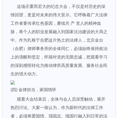
这场庄重而宏大的纪念大会，不仅是对历史的深
情回望，更是对未来的伟大宣示。它呼唤着广大法律
工作者要传承红色基因，赓续共 产 党人的精神血
脉，将个人的职业发展融入到国家法治建设的大局之
中。作为扎根于合肥这片热土的法律人，北京金台
（合肥）律师事务所的全体同仁，必须始终保持政治
上的清醒和坚定，怀揣对党的无限忠诚，把观看学习
的深刻感悟转化为推动律所高质量发展、服务社会民
生的强大动力。
(四) 金律担当，家国情怀
观看大会结束后，全体与会人员深受触动，展开
热烈讨论。大家一致认为，作为新时代的法律工作
者，必须将爱国情、强国志、报国行融入到日常的法