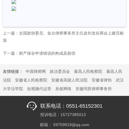
上一篇：全国政协委员、金台律师事务所主任皮剑龙在两会上建言献
策
下一篇：财产保全申请错误的构成及赔偿
友情链接：
中国律师网
政法委员会
最高人民检察院
最高人民
法院
安徽省人民检察院
安徽省高级人民法院
安徽省律协
武汉
大学法学院
短视频代运营
辰俊网络
安徽同胜律师事务所
联系电话：0551-65152301
投诉电话：15727385013
邮箱： 59759919@qq.com